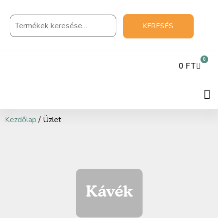
KERESÉS
0
0
FT
Kezdőlap
/ Üzlet
Kávék