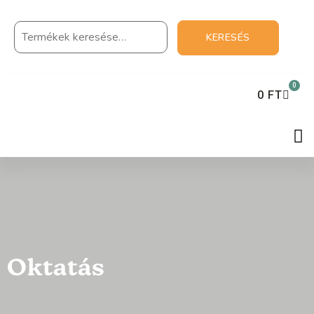
KERESÉS
0
0
FT
Oktatás