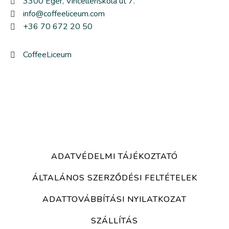
3300 Eger, Vincellériskola út 7.
info@coffeeliceum.com
+36 70 672 20 50
CoffeeLiceum
ADATVÉDELMI TÁJÉKOZTATÓ
ÁLTALÁNOS SZERZŐDÉSI FELTÉTELEK
ADATTOVÁBBÍTÁSI NYILATKOZAT
SZÁLLÍTÁS