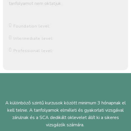
tanfolyamot nem oktatjuk.
Foundation level:
Intermediate level:
Professional level:
A különböző szintű kurzusok között minimum 3 hónapnak el
kell telnie. A tanfolyamok elméleti és gyakorlati vizsgával
zárulnak és a SCA dedikált oklevelet állít ki a sikeres
vizsgázók számára.