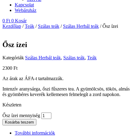
Kapcsolat
Webáruház
0
Ft
0
Kosár
Kezdőlap
/
Teák
/
Szálas teák
/
Szálas Herbál teák
/ Ősz ízei
Ősz ízei
Kategóriák
Szálas Herbál teák
,
Szálas teák
,
Teák
2300
Ft
Az árak az ÁFA-t tartalmazzák.
Intenzív aranysárga, őszi fűszeres tea. A gyümölcsös, tökös, almás
és gyömbéres keverék kellemesen felmelegít a zord napokon.
Készleten
Ősz ízei mennyiség
Kosárba teszem
További információk