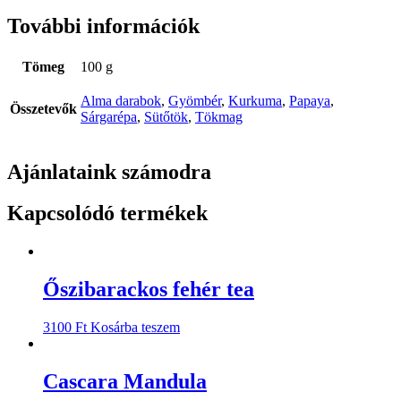
További információk
Tömeg
100 g
Alma darabok
,
Gyömbér
,
Kurkuma
,
Papaya
,
Összetevők
Sárgarépa
,
Sütőtök
,
Tökmag
Ajánlataink számodra
Kapcsolódó termékek
Őszibarackos fehér tea
3100
Ft
Kosárba teszem
Cascara Mandula