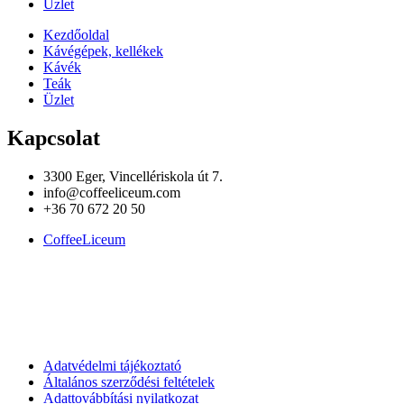
Üzlet
Kezdőoldal
Kávégépek, kellékek
Kávék
Teák
Üzlet
Kapcsolat
3300 Eger, Vincellériskola út 7.
info@coffeeliceum.com
+36 70 672 20 50
CoffeeLiceum
Adatvédelmi tájékoztató
Általános szerződési feltételek
Adattovábbítási nyilatkozat