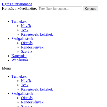
Ugrás a tartalomhoz
Keresés a következőre:
Keresés
Termékek
Kávék
Teák
Kávégépek, kellékek
Szolgáltatások
Oktatás
Rendezvények
Szerviz
Kapcsolat
Webáruház
Menü
Termékek
Kávék
Teák
Kávégépek, kellékek
Szolgáltatások
Oktatás
Rendezvények
Szerviz