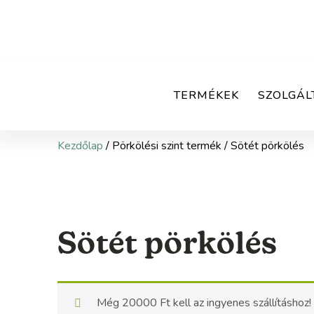
TERMÉKEK
SZOLGÁL
Kezdőlap
/ Pörkölési szint termék / Sötét pörkölés
Sötét pörkölés
Még
20000
Ft
kell az ingyenes szállításhoz!