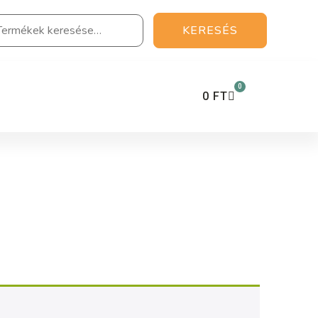
KERESÉS
0
0
FT