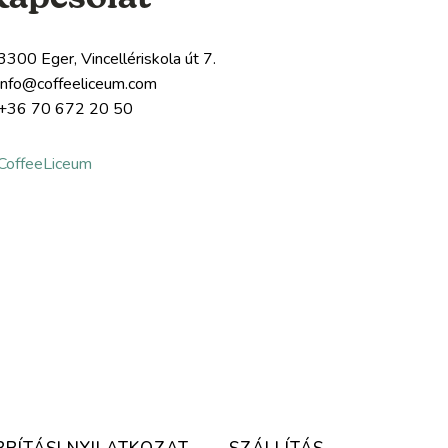
3300 Eger, Vincellériskola út 7.
info@coffeeliceum.com
+36 70 672 20 50
CoffeeLiceum