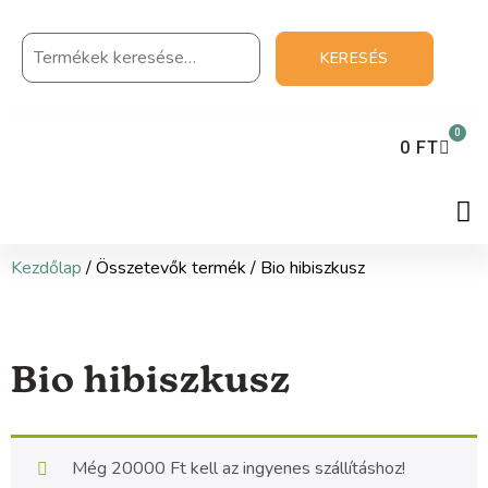
KERESÉS
0
0
FT
Kezdőlap
/ Összetevők termék / Bio hibiszkusz
Bio hibiszkusz
Még
20000
Ft
kell az ingyenes szállításhoz!