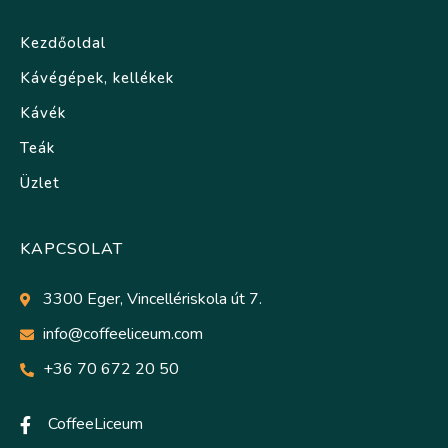
Kezdőoldal
Kávégépek, kellékek
Kávék
Teák
Üzlet
KAPCSOLAT
3300 Eger, Vincellériskola út 7.
info@coffeeliceum.com
+36 70 672 20 50
CoffeeLiceum