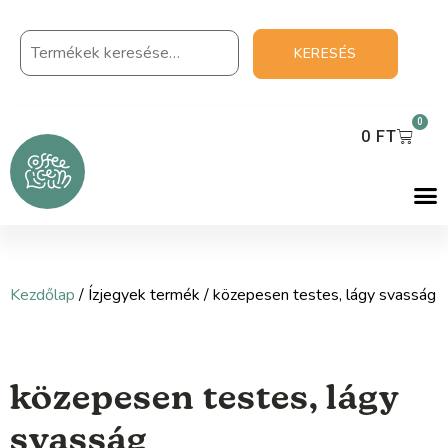
KERESÉS
0
0
FT
Kezdőlap
/ Ízjegyek termék / közepesen testes, lágy svasság
közepesen testes, lágy
svasság